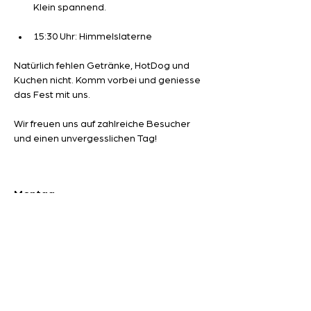
Klein spannend.
15:30 Uhr: Himmelslaterne
Natürlich fehlen Getränke, HotDog und 
Kuchen nicht. Komm vorbei und geniesse 
das Fest mit uns.
Wir freuen uns auf zahlreiche Besucher 
und einen unvergesslichen Tag!
Montag
15.00 - 17.00
Uhr
Dienstag
18.00 - 20.00
Uhr
Mittwoch
14.00 - 16.00
Uhr
nur nach den Herbstferien bis Ende
April