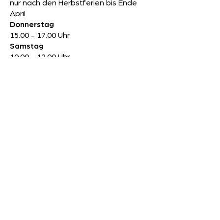
nur nach den Herbstferien bis Ende
April
Donnerstag
15.00 - 17.00
Uhr
Samstag
10.00 - 12.00
Uhr
Während den
Schulferien
ist die
Bibli jeweils am Dienstag von
18.00 - 20.00
Uhr offen.
Schul- und Gemeindebibliothek
Wila
Primarschulhaus Eichhalde
Eichhaldenstrasse 23
8492 Wila
077 439 93 93
info@bibli-wila.ch